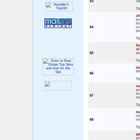
63
vi
Пр
s6
bu
bu
64
ov
ph
Пр
fi
of
65
ta
Пр
id
84
66
Пр
re
pe
es
67
st
Пр
ma
on
68
on
Пр
jq
ge