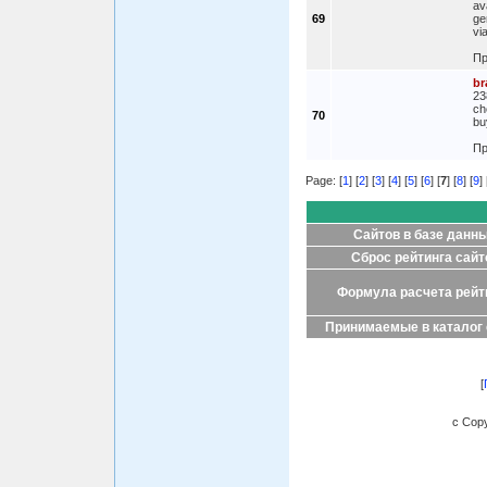
av
69
ge
vi
Пр
br
23
ch
70
bu
Пр
Page: [
1
] [
2
] [
3
] [
4
] [
5
] [
6
] [
7
] [
8
] [
9
] 
Сайтов в базе данн
Сброс рейтинга сайт
Формула расчета рейт
Принимаемые в каталог
[
c Copy