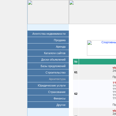
Главная
Добавит
Агентства недвижимости
Продажа
Аренда
Каталоги сайтов
Доски объявлений
№
Базы предложений
vi
24
61
Строительство
Пр
Архитектура
?
Юридические услуги
??
??
Страхование
??
62
??
Финансы
??
Пр
Другое
vi
2d