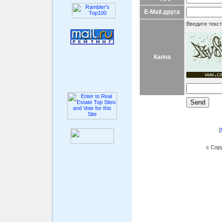
E-Mail друга
Введите текст
Капча
[
c Copy