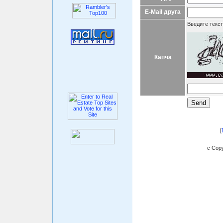
E-Mail друга
Введите текст
Капча
[
c Copy