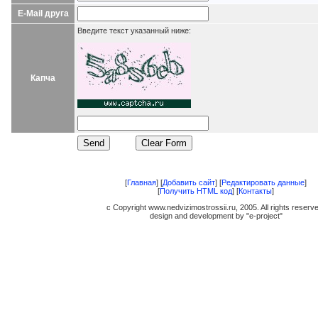
E-Mail друга
Введите текст указанный ниже:
Капча
[
Главная
] [
Добавить сайт
] [
Редактировать данные
]
[
Получить HTML код
] [
Контакты
]
c Copyright www.nedvizimostrossii.ru, 2005. All rights reserv
design and development by "e-project"