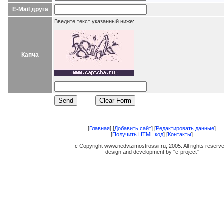
E-Mail друга
Введите текст указанный ниже:
Капча
[
Главная
] [
Добавить сайт
] [
Редактировать данные
]
[
Получить HTML код
] [
Контакты
]
c Copyright www.nedvizimostrossii.ru, 2005. All rights reserv
design and development by "e-project"