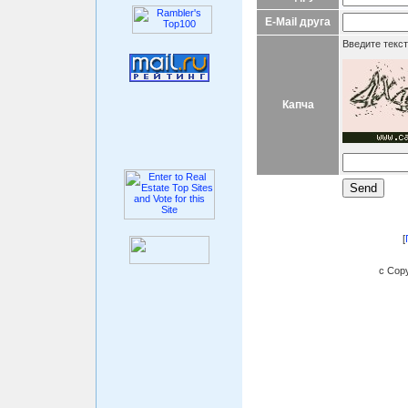
E-Mail друга
Введите текст
Капча
[
c Copy