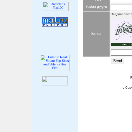
E-Mail друга
Введите текст
Капча
[
c Copy