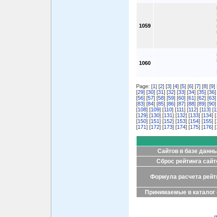
1059
1060
Page: [
1
] [
2
] [
3
] [
4
] [
5
] [
6
] [
7
] [
8
] [
9
] 
[
29
] [
30
] [
31
] [
32
] [
33
] [
34
] [
35
] [
36
]
[
56
] [
57
] [
58
] [
59
] [
60
] [
61
] [
62
] [
63
]
[
83
] [
84
] [
85
] [
86
] [
87
] [
88
] [
89
] [
90
]
[
108
] [
109
] [
110
] [
111
] [
112
] [
113
] [
1
[
129
] [
130
] [
131
] [
132
] [
133
] [
134
] [
[
150
] [
151
] [
152
] [
153
] [
154
] [
155
] [
[
171
] [
172
] [
173
] [
174
] [
175
] [
176
] [
Сайтов в базе данн
Сброс рейтинга сайт
Формула расчета рейт
Принимаемые в каталог