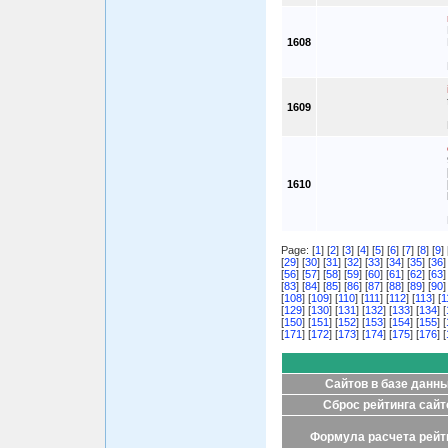
1608
1609
1610
Page: [
1
] [
2
] [
3
] [
4
] [
5
] [
6
] [
7
] [
8
] [
9
] 
[
29
] [
30
] [
31
] [
32
] [
33
] [
34
] [
35
] [
36
]
[
56
] [
57
] [
58
] [
59
] [
60
] [
61
] [
62
] [
63
]
[
83
] [
84
] [
85
] [
86
] [
87
] [
88
] [
89
] [
90
]
[
108
] [
109
] [
110
] [
111
] [
112
] [
113
] [
1
[
129
] [
130
] [
131
] [
132
] [
133
] [
134
] [
[
150
] [
151
] [
152
] [
153
] [
154
] [
155
] [
[
171
] [
172
] [
173
] [
174
] [
175
] [
176
] [
Сайтов в базе данн
Сброс рейтинга сайт
Формула расчета рейт