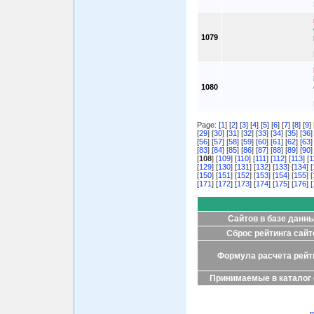
1079
1080
Page: [
1
] [
2
] [
3
] [
4
] [
5
] [
6
] [
7
] [
8
] [
9
] 
[
29
] [
30
] [
31
] [
32
] [
33
] [
34
] [
35
] [
36
]
[
56
] [
57
] [
58
] [
59
] [
60
] [
61
] [
62
] [
63
]
[
83
] [
84
] [
85
] [
86
] [
87
] [
88
] [
89
] [
90
]
[
108
] [
109
] [
110
] [
111
] [
112
] [
113
] [
1
[
129
] [
130
] [
131
] [
132
] [
133
] [
134
] [
[
150
] [
151
] [
152
] [
153
] [
154
] [
155
] [
[
171
] [
172
] [
173
] [
174
] [
175
] [
176
] [
Сайтов в базе данн
Сброс рейтинга сайт
Формула расчета рейт
Принимаемые в каталог