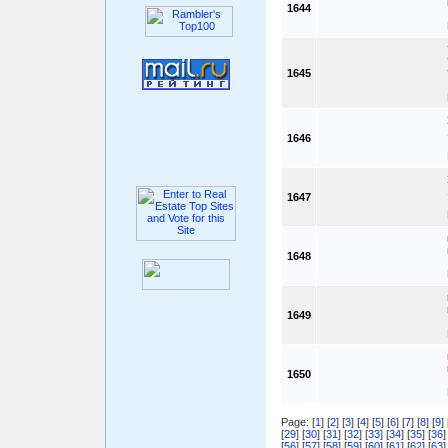
1644
1645
1646
1647
1648
1649
1650
Page: [
1
] [
2
] [
3
] [
4
] [
5
] [
6
] [
7
] [
8
] [
9
] 
[
29
] [
30
] [
31
] [
32
] [
33
] [
34
] [
35
] [
36
]
[
56
] [
57
] [
58
] [
59
] [
60
] [
61
] [
62
] [
63
]