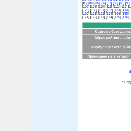
[
83
] [
84
] [
85
] [
86
] [
87
] [
88
] [
89
] [
90
]
[
108
] [
109
] [
110
] [
111
] [
112
] [
113
] [
1
[
129
] [
130
] [
131
] [
132
] [
133
] [
134
] [
[
150
] [
151
] [
152
] [
153
] [
154
] [
155
] [
[
171
] [
172
] [
173
] [
174
] [
175
] [
176
] [
Сайтов в базе данн
Сброс рейтинга сайт
Формула расчета рейт
Принимаемые в каталог
[
c Copy