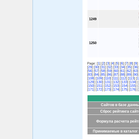
1249
1250
Page: [
1
] [
2
] [
3
] [
4
] [
5
] [
6
] [
7
] [
8
] [
9
] 
[
29
] [
30
] [
31
] [
32
] [
33
] [
34
] [
35
] [
36
]
[
56
] [
57
] [
58
] [
59
] [
60
] [
61
] [
62
] [
63
]
[
83
] [
84
] [
85
] [
86
] [
87
] [
88
] [
89
] [
90
]
[
108
] [
109
] [
110
] [
111
] [
112
] [
113
] [
1
[
129
] [
130
] [
131
] [
132
] [
133
] [
134
] [
[
150
] [
151
] [
152
] [
153
] [
154
] [
155
] [
[
171
] [
172
] [
173
] [
174
] [
175
] [
176
] [
Сайтов в базе данн
Сброс рейтинга сайт
Формула расчета рейт
Принимаемые в каталог