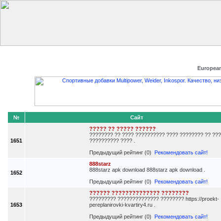
Главная
Добавить сайт
Редактировать данные
Получить
European
№
Сайт
????? ?? ????? ??????
???????? ?? ???? ?????????? ???? ???????? ?? ??
1651
?????????? ???? .
Предыдущий рейтинг (0)
Рекомендовать сайт!
888starz
888starz apk download 888starz apk download .
1652
Предыдущий рейтинг (0)
Рекомендовать сайт!
?????? ?????????????? ????????
????????? ?????????????? ???????? https://proekt-
1653
pereplanirovki-kvartiry4.ru .
Предыдущий рейтинг (0)
Рекомендовать сайт!