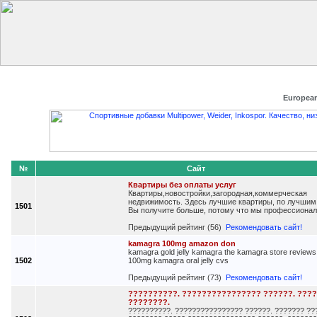
Главная
Добавить сайт
Редактировать данные
Получить
European
№
Сайт
Квартиры без оплаты услуг
Квартиры,новостройки,загородная,коммерческая
недвижимость. Здесь лучшие квартиры, по лучшим
1501
Вы получите больше, потому что мы профессионал
Предыдущий рейтинг (56)
Рекомендовать сайт!
kamagra 100mg amazon don
kamagra gold jelly kamagra the kamagra store review
1502
100mg kamagra oral jelly cvs
Предыдущий рейтинг (73)
Рекомендовать сайт!
??????????. ???????????????? ??????. ???
????????.
??????????. ???????????????? ??????. ??????? ??