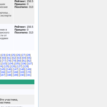
Рейтинг:
156.5
аших
Пришло:
0
ческие
Посетило:
313
ртизы ,
 эксперти
Рейтинг:
156.5
ение в
Пришло:
0
занского
Посетило:
313
сти от
водами
] [
23
] [
24
] [
25
] [
26
] [
27
] [
28
]
9
] [
50
] [
51
] [
52
] [
53
] [
54
] [
55
]
6
] [
77
] [
78
] [
79
] [
80
] [
81
] [
82
]
] [
103
] [
104
] [
105
] [
106
] [
107
]
24
] [
125
] [
126
] [
127
] [
128
]
[
145
] [
146
] [
147
] [
148
] [
149
]
[
166
] [
167
] [
168
] [
169
] [
170
]
[
187
] [
188
] [
189
] [
190
] [
191
]
йте участника,
частника