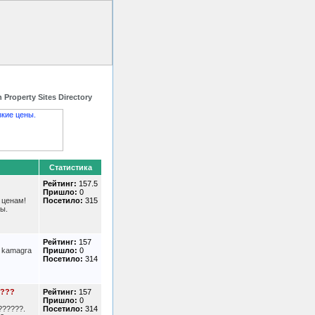
 HTML код
Контакты
 Property Sites Directory
Статистика
Рейтинг:
157.5
Пришло:
0
 ценам!
Посетило:
315
ы.
Рейтинг:
157
s kamagra
Пришло:
0
Посетило:
314
????
Рейтинг:
157
Пришло:
0
??????.
Посетило:
314