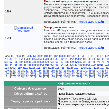
Московский центр экспертизы и оценки.
Московский центр экспертизы и оценки. В список н
услуг входит: Документарные экспертизы, Речевед
экспертизы , Строительные экспертизы,
1509
Землеустроительные экспертизы, Оценочные экспе
Искусствоведческая экспертиза , Товароведческие
Предыдущий рейтинг (63)
Рекомендовать сайт!
Загородный комплекс
Комплекс «В бору» отличает выгодное местополож
экологически чистом и респектабельном уголке Ря
края – поселке Солотча, в непосредственной близо
1510
природных водоемов на берегу реки Старица под с
вековых сосен, но в тоже время всего
Предыдущий рейтинг (60)
Рекомендовать сайт!
Page: [
1
] [
2
] [
3
] [
4
] [
5
] [
6
] [
7
] [
8
] [
9
] [
10
] [
11
] [
12
] [
13
] [
14
] [
15
] [
16
] [
17
] [
18
] [
19
] [
20
] [
21
] [
22
[
29
] [
30
] [
31
] [
32
] [
33
] [
34
] [
35
] [
36
] [
37
] [
38
] [
39
] [
40
] [
41
] [
42
] [
43
] [
44
] [
45
] [
46
] [
47
] [
48
] [
4
[
56
] [
57
] [
58
] [
59
] [
60
] [
61
] [
62
] [
63
] [
64
] [
65
] [
66
] [
67
] [
68
] [
69
] [
70
] [
71
] [
72
] [
73
] [
74
] [
75
] [
7
[
83
] [
84
] [
85
] [
86
] [
87
] [
88
] [
89
] [
90
] [
91
] [
92
] [
93
] [
94
] [
95
] [
96
] [
97
] [
98
] [
99
] [
100
] [
101
] [
102
[
108
] [
109
] [
110
] [
111
] [
112
] [
113
] [
114
] [
115
] [
116
] [
117
] [
118
] [
119
] [
120
] [
121
] [
122
] [
123
] [
1
[
129
] [
130
] [
131
] [
132
] [
133
] [
134
] [
135
] [
136
] [
137
] [
138
] [
139
] [
140
] [
141
] [
142
] [
143
] [
144
] 
[
150
] [
151
] [
152
] [
153
] [
154
] [
155
] [
156
] [
157
] [
158
] [
159
] [
160
] [
161
] [
162
] [
163
] [
164
] [
165
] 
[
171
] [
172
] [
173
] [
174
] [
175
] [
176
] [
177
] [
178
] [
179
] [
180
] [
181
] [
182
] [
183
] [
184
] [
185
] [
186
] 
Информация о каталоге
Сайтов в базе данных
1908
Сброс рейтинга сайтов
Первый день каждого месяца
Пришло + (Посетило x 0.5) , где
Формула расчета рейтинга
Пришло - клики по банеру каталога на са
Посетило - переход с каталога на сайт у