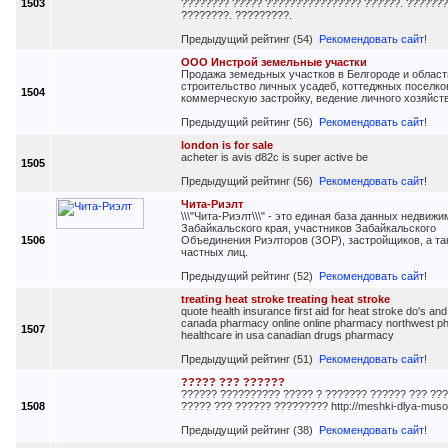
1503
???????? ????? ???????????????? ??????. ???????
????????. ?????????.
Предыдущий рейтинг (54)
Рекомендовать сайт!
ООО Инстрой земельные участки
Продажа земедьных участков в Белгороде и област
строительство личных усадеб, коттеджных поселко
1504
коммерческую застройку, ведение личного хозяйств
Предыдущий рейтинг (56)
Рекомендовать сайт!
london is for sale
acheter is avis d82c is super active be
1505
Предыдущий рейтинг (56)
Рекомендовать сайт!
Чита-Риэлт
\\\"Чита-Риэлт\\\" - это единая база данных недвиж
Забайкальского края, участников Забайкальского
1506
Объединения Риэлторов (ЗОР), застройщиков, а та
частных лиц.
Предыдущий рейтинг (52)
Рекомендовать сайт!
treating heat stroke treating heat stroke
quote health insurance first aid for heat stroke do's and
canada pharmacy online online pharmacy northwest 
1507
healthcare in usa canadian drugs pharmacy
Предыдущий рейтинг (51)
Рекомендовать сайт!
????? ??? ??????
?????? ?????????? ????? ? ??????? ?????? ??? ??
1508
????? ??? ?????? ????????? http://meshki-dlya-musor
Предыдущий рейтинг (38)
Рекомендовать сайт!