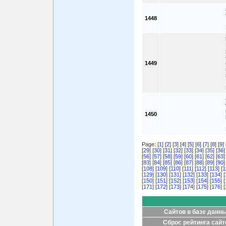
1448
1449
1450
Page: [
1
] [
2
] [
3
] [
4
] [
5
] [
6
] [
7
] [
8
] [
9
] 
[
29
] [
30
] [
31
] [
32
] [
33
] [
34
] [
35
] [
36
]
[
56
] [
57
] [
58
] [
59
] [
60
] [
61
] [
62
] [
63
]
[
83
] [
84
] [
85
] [
86
] [
87
] [
88
] [
89
] [
90
]
[
108
] [
109
] [
110
] [
111
] [
112
] [
113
] [
1
[
129
] [
130
] [
131
] [
132
] [
133
] [
134
] [
[
150
] [
151
] [
152
] [
153
] [
154
] [
155
] [
[
171
] [
172
] [
173
] [
174
] [
175
] [
176
] [
Сайтов в базе данн
Сброс рейтинга сайт